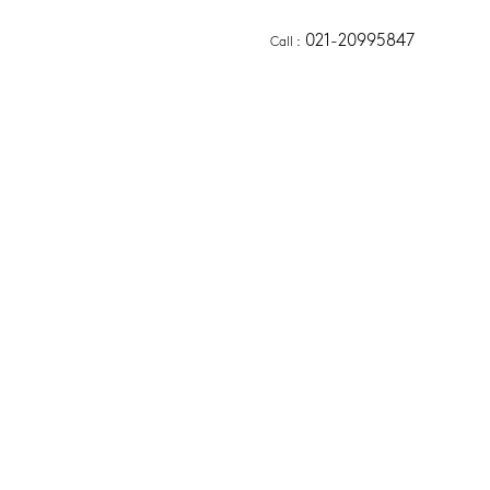
021-20995847
Call
 :