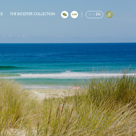
CE
THE BICESTER COLLECTION
中
/
EN