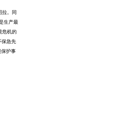
图拉。同
命是生产最
境危机的
环保急先
境保护事