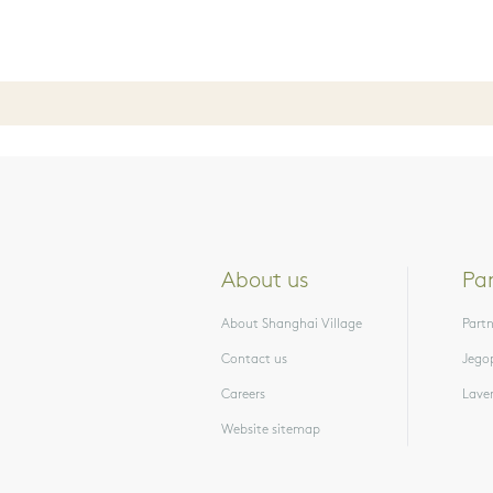
About us
Pa
About Shanghai Village
Partn
Contact us
Jego
Careers
Lave
Website sitemap