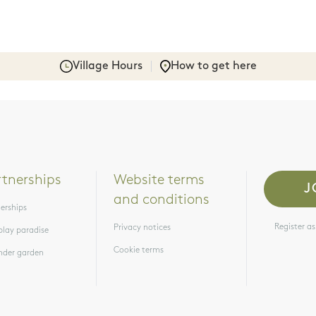
Village Hours
How to get here
rtnerships
Website terms 
and conditions
erships
Register as
Privacy notices
play paradise
Cookie terms
nder garden