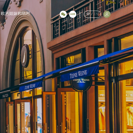
欧洲姐妹购物村
中
/
EN