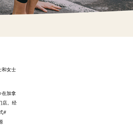
士和女士
如今在加拿
门店。经
式#
源
。