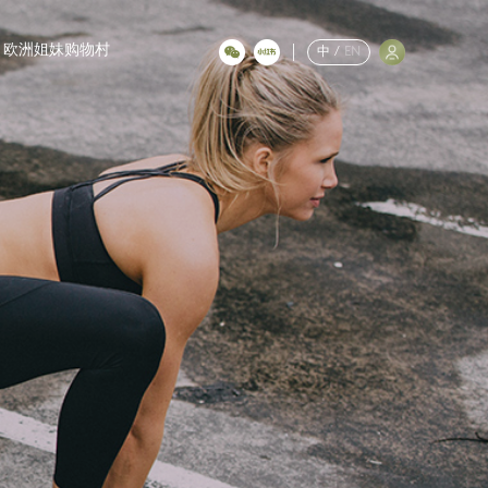
欧洲姐妹购物村
中
/
EN