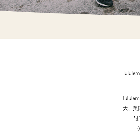
lul
lulu
大、美
过